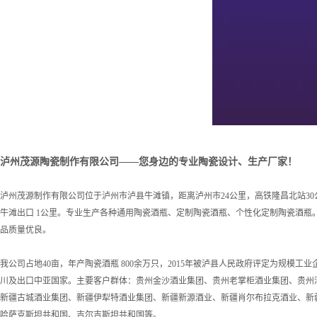
泸州茂源陶瓷制作有限公司——您身边的专业陶瓷设计、生产厂家！
泸州茂源制作有限公司位于泸州市泸县牛滩镇，距离泸州市24公里，高铁隆昌北站30公
牛滩出口 1公里。专业生产各种通用陶瓷酒瓶、定制陶瓷酒瓶、个性化定制陶瓷酒瓶
品质量优良。
我公司占地40亩，年产陶瓷酒瓶 800余万只，2015年被泸县人民政府评定为规模工
川及出口中亚国家。主要客户群体：贵州金沙酒业集团、贵州老掌柜酒业集团、贵州
新疆古城酒业集团、新疆伊犁特酒业集团、新疆新源酒业、新疆肖尔布拉克酒业、新
哈萨克斯坦共和国、吉尔吉斯坦共和国等。