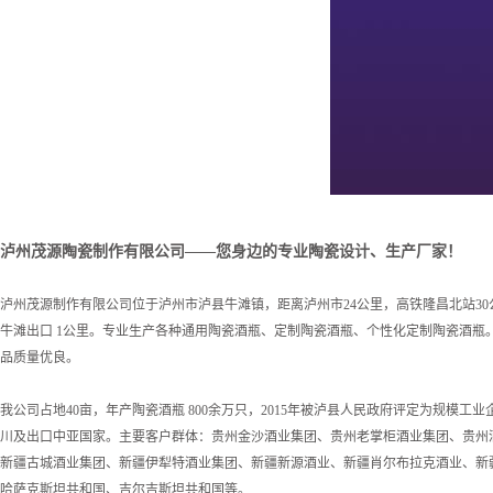
泸州茂源陶瓷制作有限公司——您身边的专业陶瓷设计、生产厂家！
泸州茂源制作有限公司位于泸州市泸县牛滩镇，距离泸州市24公里，高铁隆昌北站30公
牛滩出口 1公里。专业生产各种通用陶瓷酒瓶、定制陶瓷酒瓶、个性化定制陶瓷酒瓶
品质量优良。
我公司占地40亩，年产陶瓷酒瓶 800余万只，2015年被泸县人民政府评定为规模工
川及出口中亚国家。主要客户群体：贵州金沙酒业集团、贵州老掌柜酒业集团、贵州
新疆古城酒业集团、新疆伊犁特酒业集团、新疆新源酒业、新疆肖尔布拉克酒业、新
哈萨克斯坦共和国、吉尔吉斯坦共和国等。