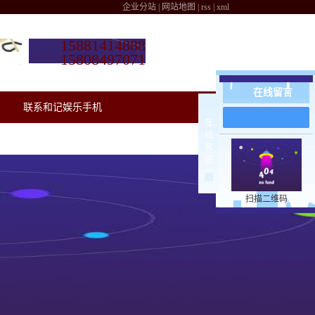
企业分站
|
网站地图
|
rss
|
xml
15881414888
15808497071
在线留言
联系和记娱乐手机
在
线
客
服
扫描二维码