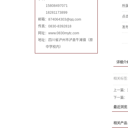
15808497071
所
18281173899
点
邮箱：
874064303@qq.com
传真：0830-8392818
发
网址：www.0830mytc.com
地址：四川省泸州市泸县牛滩镇（原
中学校内）
详细介
相关标签
上一篇：
下一篇：
最近浏览
相关产品