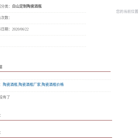
属分类：
白山定制陶瓷酒瓶
您的当前位
击次数：
布日期：
2020/06/22
绍
：
陶瓷酒瓶
,
陶瓷酒瓶厂家
,
陶瓷酒瓶价格
没有了
：
：