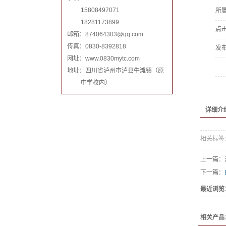
15808497071
所
18281173899
点
邮箱：
874064303@qq.com
传真：0830-8392818
发
网址：www.0830mytc.com
地址：四川省泸州市泸县牛滩镇（原
中学校内）
详细介
相关标签
上一篇：
下一篇：
最近浏览
相关产品