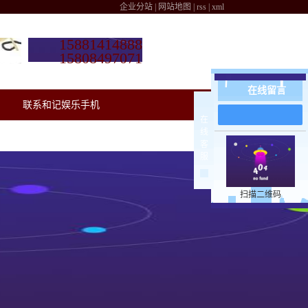
企业分站
|
网站地图
|
rss
|
xml
15881414888
15808497071
在线留言
联系和记娱乐手机
在
线
客
服
扫描二维码