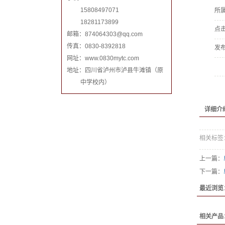
15808497071
所
18281173899
点
邮箱：
874064303@qq.com
传真：0830-8392818
发
网址：www.0830mytc.com
地址：四川省泸州市泸县牛滩镇（原
中学校内）
详细介
相关标签
上一篇：
下一篇：
最近浏览
相关产品