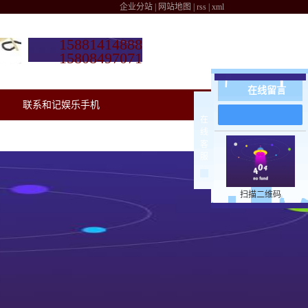
企业分站
|
网站地图
|
rss
|
xml
15881414888
15808497071
在线留言
联系和记娱乐手机
在
线
客
服
扫描二维码