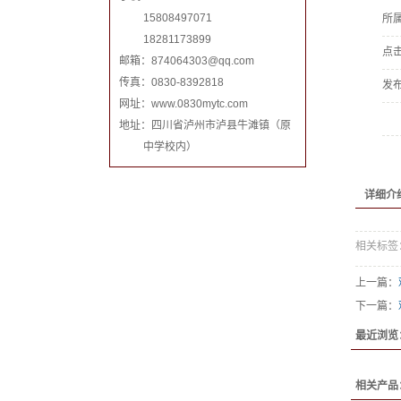
15808497071
所
18281173899
点
邮箱：
874064303@qq.com
传真：0830-8392818
发
网址：www.0830mytc.com
地址：四川省泸州市泸县牛滩镇（原
中学校内）
详细介
相关标签
上一篇：
下一篇：
最近浏览
相关产品