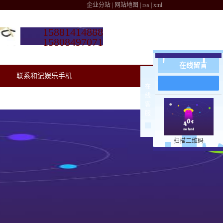
企业分站
|
网站地图
|
rss
|
xml
15881414888
15808497071
在线留言
联系和记娱乐手机
在
线
客
服
扫描二维码