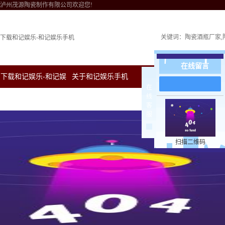
泸州茂源陶瓷制作有限公司欢迎您!
关键词：
陶瓷酒瓶厂家
下载和记娱乐-和记娱乐手机
在线留言
下载和记娱乐-和记娱
关于和记娱乐手机
新闻中心
下载和
在
线
乐手机
客
服
扫描二维码