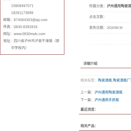
15808497071
所属分类：
泸州通用陶瓷
18281173899
点击次数：
邮箱：
874064303@qq.com
传真：0830-8392818
发布日期：
2020/06/30
网址：www.0830mytc.com
地址：四川省泸州市泸县牛滩镇（原
中学校内）
详细介绍
相关标签：
陶瓷酒瓶
,
陶瓷酒瓶厂
上一篇：
泸州通用陶瓷酒瓶
下一篇：
泸州通用手抓瓶
最近浏览：
相关产品：