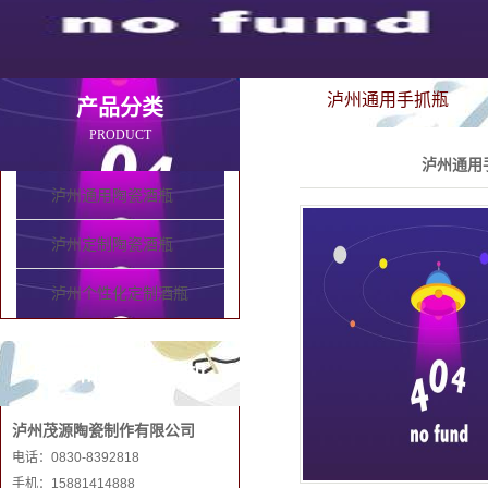
泸州通用手抓瓶
产品分类
PRODUCT
泸州通用
泸州通用陶瓷酒瓶
泸州定制陶瓷酒瓶
泸州个性化定制酒瓶
联系和记娱乐手机
泸州茂源陶瓷制作有限公司
电话：0830-8392818
手机：15881414888