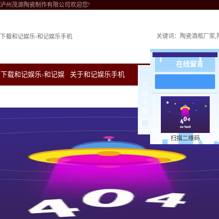
泸州茂源陶瓷制作有限公司欢迎您!
关键词：
陶瓷酒瓶厂家
下载和记娱乐-和记娱乐手机
在线留言
下载和记娱乐-和记娱
关于和记娱乐手机
新闻中心
下载和
在
线
乐手机
客
服
扫描二维码