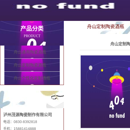
舟山定制陶瓷酒瓶
产品分类
PRODUCT
舟山定制陶
舟山通用陶瓷酒瓶
舟山定制陶瓷酒瓶
舟山个性化定制酒瓶
联系和记娱乐手机
泸州茂源陶瓷制作有限公司
电话：0830-8392818
手机：15881414888