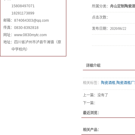
15808497071
所属分类：
舟山定制陶瓷
18281173899
点击次数：
邮箱：
874064303@qq.com
传真：0830-8392818
发布日期：
2020/06/22
网址：www.0830mytc.com
地址：四川省泸州市泸县牛滩镇（原
中学校内）
详细介绍
相关标签：
陶瓷酒瓶
,
陶瓷酒瓶厂
上一篇：没有了
下一篇：
最近浏览：
相关产品：