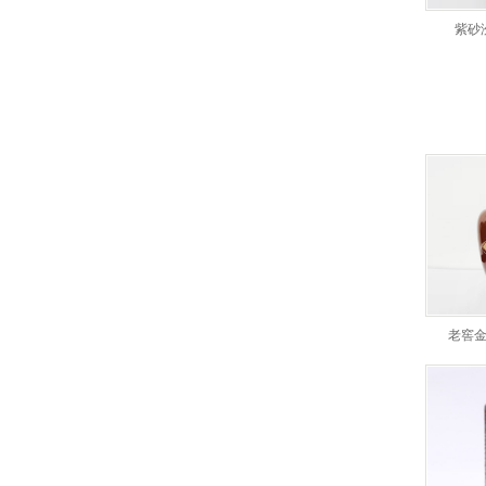
紫砂
老窖