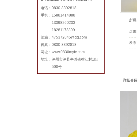
电话：0830-8392818
手机：15881414888
所属
13398260233
18281173899
点击
邮箱：
475372845@qq.com
发布
传真：0830-8392818
网址：www.0830mytc.com
地址：泸州市泸县牛滩镇横江村1组
500号
详细介