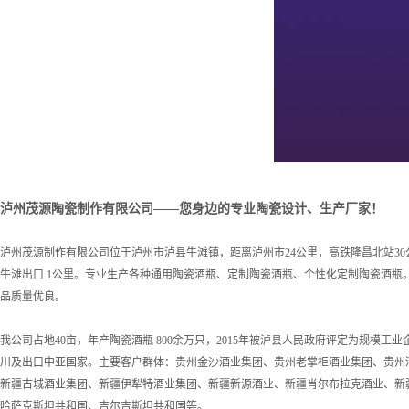
泸州茂源陶瓷制作有限公司——您身边的专业陶瓷设计、生产厂家！
泸州茂源制作有限公司位于泸州市泸县牛滩镇，距离泸州市24公里，高铁隆昌北站30公
牛滩出口 1公里。专业生产各种通用陶瓷酒瓶、定制陶瓷酒瓶、个性化定制陶瓷酒瓶
品质量优良。
我公司占地40亩，年产陶瓷酒瓶 800余万只，2015年被泸县人民政府评定为规模工
川及出口中亚国家。主要客户群体：贵州金沙酒业集团、贵州老掌柜酒业集团、贵州
新疆古城酒业集团、新疆伊犁特酒业集团、新疆新源酒业、新疆肖尔布拉克酒业、新
哈萨克斯坦共和国、吉尔吉斯坦共和国等。