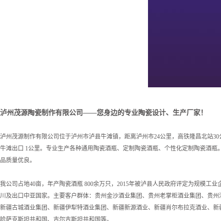
泸州茂源陶瓷制作有限公司——您身边的专业陶瓷设计、生产厂家！
泸州茂源制作有限公司位于泸州市泸县牛滩镇，距离泸州市24公里，高铁隆昌北站30公
牛滩出口 1公里。专业生产各种通用陶瓷酒瓶、定制陶瓷酒瓶、个性化定制陶瓷酒瓶
品质量优良。
我公司占地40亩，年产陶瓷酒瓶 800余万只，2015年被泸县人民政府评定为规模工
川及出口中亚国家。主要客户群体：贵州金沙酒业集团、贵州老掌柜酒业集团、贵州
新疆古城酒业集团、新疆伊犁特酒业集团、新疆新源酒业、新疆肖尔布拉克酒业、新
哈萨克斯坦共和国、吉尔吉斯坦共和国等。