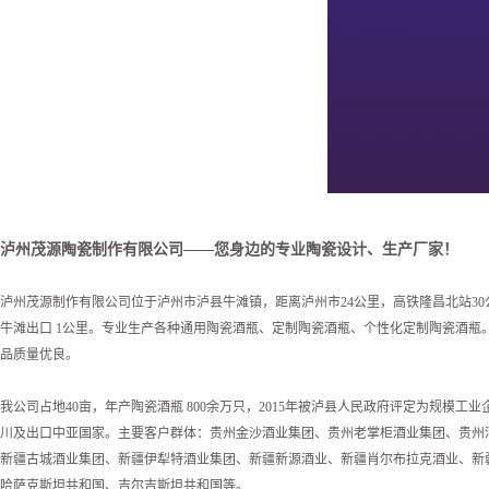
泸州茂源陶瓷制作有限公司——您身边的专业陶瓷设计、生产厂家！
泸州茂源制作有限公司位于泸州市泸县牛滩镇，距离泸州市24公里，高铁隆昌北站30公
牛滩出口 1公里。专业生产各种通用陶瓷酒瓶、定制陶瓷酒瓶、个性化定制陶瓷酒瓶
品质量优良。
我公司占地40亩，年产陶瓷酒瓶 800余万只，2015年被泸县人民政府评定为规模工
川及出口中亚国家。主要客户群体：贵州金沙酒业集团、贵州老掌柜酒业集团、贵州
新疆古城酒业集团、新疆伊犁特酒业集团、新疆新源酒业、新疆肖尔布拉克酒业、新
哈萨克斯坦共和国、吉尔吉斯坦共和国等。