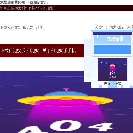
承德通用紫砂瓶-下载和记娱乐
泸州茂源陶瓷制作有限公司欢迎您!
关键词：
陶瓷酒瓶厂家
下载和记娱乐-和记娱乐手机
在线留言
下载和记娱乐-和记娱
关于和记娱乐手机
新闻中心
下载和
在
线
客
乐手机
服
扫描二维码