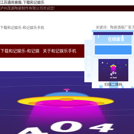
江苏通用瓷瓶-下载和记娱乐
泸州茂源陶瓷制作有限公司欢迎您!
关键词：
陶瓷酒瓶厂家
下载和记娱乐-和记娱乐手机
在线留言
下载和记娱乐-和记娱
关于和记娱乐手机
新闻中心
下载和
在
线
客
乐手机
服
扫描二维码