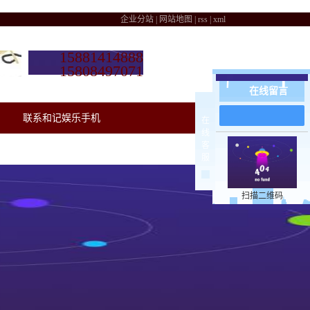
企业分站
|
网站地图
|
rss
|
xml
15881414888
15808497071
在线留言
联系和记娱乐手机
在
线
客
服
扫描二维码