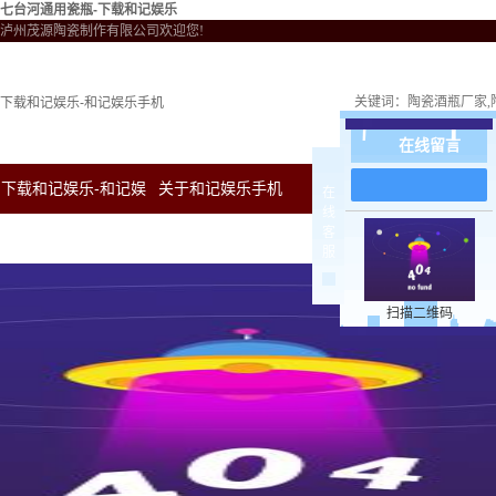
七台河通用瓷瓶-下载和记娱乐
泸州茂源陶瓷制作有限公司欢迎您!
关键词：
陶瓷酒瓶厂家
下载和记娱乐-和记娱乐手机
在线留言
下载和记娱乐-和记娱
关于和记娱乐手机
新闻中心
下载和
在
线
客
乐手机
服
扫描二维码